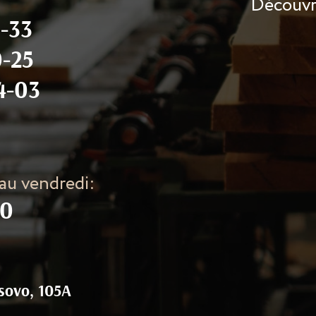
Découvre
-33
0-25
4-03
 au vendredi:
30
sovo, 105A